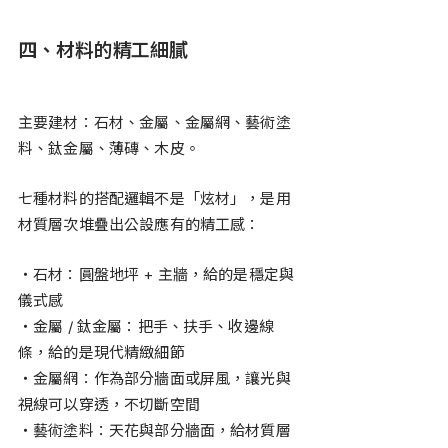
四、材料的精工細膩
主要建材：石材、金屬、金屬網、藝術塗
料、鈦金屬、薄磚、木皮。
七種材料的搭配邏輯不是「炫材」，是用
材質層次堆疊出公設應有的精工感：
・石材：圓盤地坪 + 主牆，給的是穩定與
儀式感
・金屬 / 鈦金屬：把手、扶手、收邊線
條，給的是現代精緻細節
・金屬網：作為部分牆面或屏風，讓光與
視線可以穿透，不切斷空間
・藝術塗料：天花與部分牆面，給材質層