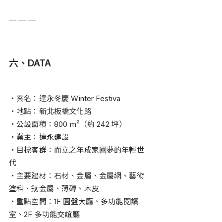
— — —
六、DATA
・案名：達永冬慶 Winter Festiva
・地點：新北板橋文化路
・公設面積：800 m²（約 242 坪）
・業主：達永建設
・目標客群：而立之年成家圓夢的年輕世
代
・主要建材：石材、金屬、金屬網、藝術
塗料、鈦金屬、薄磚、木皮
・重點空間：1F 圓盤大廳、多功能閱讀
室、2F 多功能交誼廳