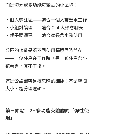
而是切分成多功能可變動的小區塊：
・個人專注區——適合一個人帶筆電工作
・小組討論區——適合 2-4 人聚會聊天
・親子閱讀區——適合家長帶小孩使用
分區的功能是讓不同使用情境同時並存
——一位住戶在工作時，另一位住戶帶小
孩看書，互不干擾。
這是公設最容易被忽略的細節：不是空間
大小，是分區邏輯。
第三節點｜2F 多功能交誼廳的「彈性使
用」