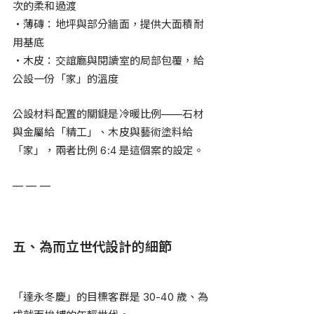
次的柔和過渡
・薄磚：地坪與部分牆面，提供大面積耐
用基底
・木皮：交誼廳與閱讀室的局部包覆，給
公設一份「家」的溫度
公設材料配置的關鍵是冷暖比例——石材
與金屬給「精工」、木皮與藝術塗料給
「家」，兩者比例 6:4 是這個案的設定。
— — —
五、為而立世代設計的細節
「達永冬慶」的目標客群是 30-40 歲、為