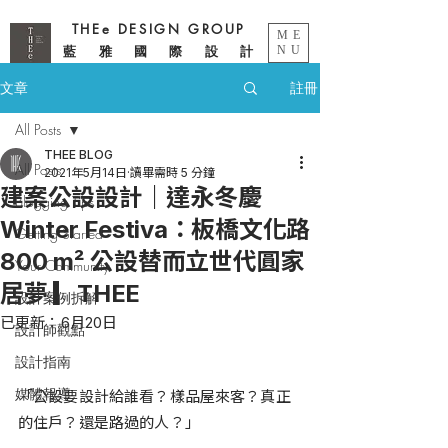
THEe DESIGN GROUP
ME
藍 雅 國 際 設 計
NU
文章
註冊
All Posts
THEE BLOG
All Posts
2021年5月14日
讀畢需時 5 分鐘
建案公設設計｜達永冬慶
Blogging Tips
Winter Festiva：板橋文化路
Getting Started
800 m² 公設替而立世代圓家
Your Community
居夢 ▎THEE
設計案例拆解
已更新：
6月20日
設計師觀點
設計指南
媒體報導
「公設要設計給誰看？樣品屋來客？真正
的住戶？還是路過的人？」