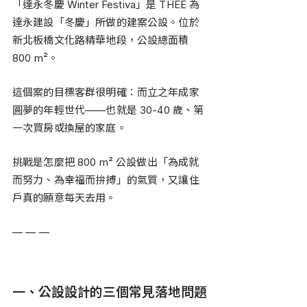
「達永冬慶 Winter Festiva」是 THEE 為
達永建設「冬慶」所做的建案公設。位於
新北板橋文化路精華地段，公設總面積 
800 m²。
這個案的目標客群很明確：而立之年成家
圓夢的年輕世代——也就是 30-40 歲、第
一次買房或換屋的家庭。
挑戰是怎麼把 800 m² 公設做出「為成就
而努力、為幸福而拚搏」的氣質，又讓住
戶真的願意每天去用。
— — —
一、公設設計的三個常見落地問題