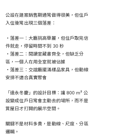
公設在建案銷售期通常做得很美，但住戶
入住後常出現三個落差：
・落差一：大廳挑高華麗，但住戶取完信
件就走，停留時間不到 30 秒
・落差二：閱讀室藏書齊全，但缺乏分
區，一個人在用全室就被佔據
・落差三：交誼廳擺滿樣品家具，但動線
安排不適合真實聚會
「達永冬慶」的設計目標：讓 800 m² 公
設變成住戶日常會主動去的場所，而不是
賞屋日才打開的展示空間。
關鍵不是材料多貴，是動線、尺度、分區
邏輯。