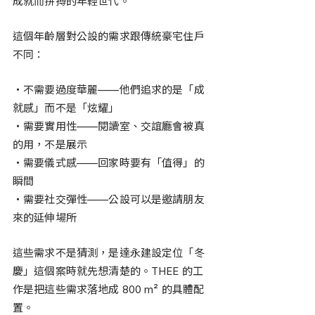
成就而拚搏的年輕世代。
這個年齡層對公設的需求跟傳統豪宅住戶
不同：
・不需要過度華麗——他們追求的是「成
就感」而不是「炫耀」
・需要實用性——閱讀室、交誼廳會被真
的用，不是展示
・需要儀式感——回家時要有「值得」的
瞬間
・需要社交彈性——公設可以是邀請朋友
來的延伸場所
這些需求不是猜測，是達永建設定位「冬
慶」這個案時就先想清楚的。THEE 的工
作是把這些需求落地成 800 m² 的具體配
置。