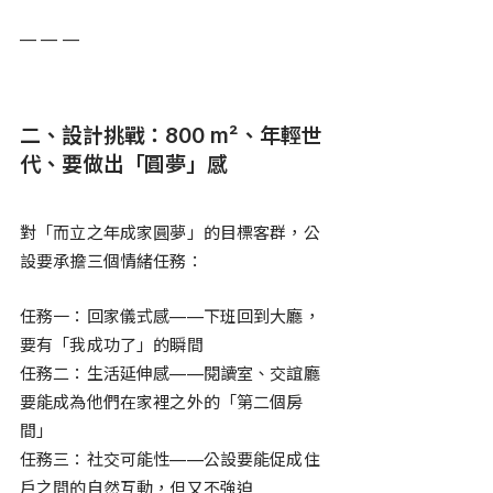
— — —
二、設計挑戰：800 m²、年輕世
代、要做出「圓夢」感
對「而立之年成家圓夢」的目標客群，公
設要承擔三個情緒任務：
任務一：回家儀式感——下班回到大廳，
要有「我成功了」的瞬間
任務二：生活延伸感——閱讀室、交誼廳
要能成為他們在家裡之外的「第二個房
間」
任務三：社交可能性——公設要能促成住
戶之間的自然互動，但又不強迫