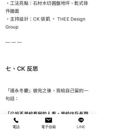
・工法亮點：石材水切圓盤地坪、乾式掛
件牆面
・主持設計：CK 張凱 ・ THEE Design 
Group
— — —
七、CK 反思
「達永冬慶」做完之後，我給自己留的一
句話：
「公設不是給看屋的人看，是給住戶長期
使用。」
電話
電子信箱
LINE