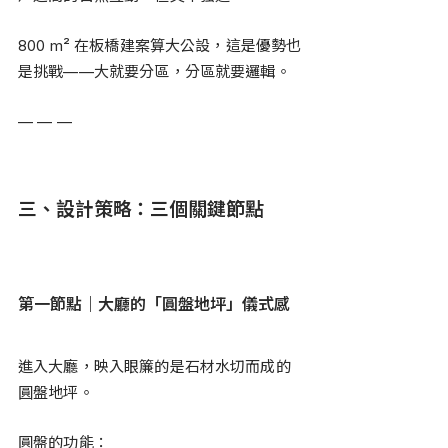
800 m² 在板橋建案算大公設，這是優勢也
是挑戰——大就要分區，分區就要邏輯。
— — —
三、設計策略：三個關鍵節點
第一節點｜大廳的「圓盤地坪」儀式感
進入大廳，映入眼簾的是石材水切而成的
圓盤地坪。
圓盤的功能：