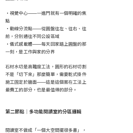
・視覺中心——一進門就有一個明確的焦
點
・動線分流點——從圓盤往左、往右、往
前，分別通往不同公設區域
・儀式感載體——每天回家踏上圓盤的那
一刻，是工作與家的分界
石材水切是高難度工法，圓形的石材切割
不是「切下來」那麼簡單，需要乾式掛件
施工固定於牆面——這是這個案在工法上
最費工的部分，也是最值得的部分。
第二節點｜多功能閱讀室的分區邏輯
閱讀室不做成「一個大空間擺很多書」，