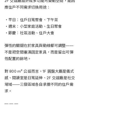
2F 交誼廳設計成多功能可變動空間，能因
應住戶不同需求切換用途：
・平日：住戶日常聚會、下午茶
・週末：小型家庭活動、生日聚會
・節慶：社區活動、住戶大會
彈性的關鍵在於家具與動線都可調整——
不是把空間塞滿固定家具，而是留出可彈
性配置的餘地。
對 800 m² 公設而言，1F 圓盤大廳是儀式
感、閱讀室是日常延伸、2F 交誼廳是社交
場域——三個區域各自承擔不同的住戶需
求。
— — —