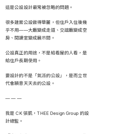
這是公設設計最常被忽略的問題。
很多建案公設做得華麗，但住戶入住後幾
乎不用——大廳變成走道、交誼廳變成空
房、閱讀室變成展示間。
公設真正的用途，不是給看屋的人看，是
給住戶長期使用。
要設計的不是「氣派的公設」，是而立世
代會願意天天去的公設。
— — —
我是 CK 張凱，THEE Design Group 的設
計總監。