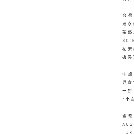
台灣
達永
茶藝
BO
祐安
礁溪
​中國
鼎鑫
一餅
/小
國際
​AU
LUX