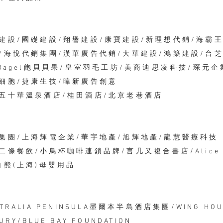
建設/國礎建設/翔譽建設/康寶建設/新理想代銷/海霸
/海悅代銷集團/漢華廣告代銷/大華建設/鴻築建設/台
'Bagel飽貝貝果/皇室羽毛工坊/美商迪思凌科技/琛元企
細胞/捷康生技​/暐新廣告創意
五十華溫泉酒店/桂田酒店/北京老巷酒店
集團/上海輝電企業/華宇地產/旭輝地產/龍慧醫療科技
二條餐飲/小鳥杯咖啡連鎖品牌/言几又複合書店/Alice 
白熊(上海)母嬰用品
STRALIA PENINSULA墨爾本半島酒店集團/WING HO
URY/BLUE BAY FOUNDATION