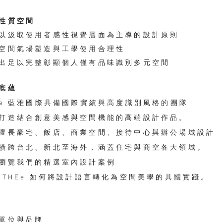
性質空間
以汲取使用者感性視覺層面為主導的設計原則
空間氣場塑造與工學使用合理性
出足以完整彰顯個人僅有品味識別多元空間
底蘊
Ee 藍雅國際具備
國際實績與高度識別風格的團隊
打造結合創意美感與空間機能的高端設計作品。
擅長豪宅、飯店、商業空間、接待中心與辦公場域設計
橫跨台北、新北至海外，涵蓋住宅與商空各大領域。
瀏覽我們的精選室內設計案例
 THEe 如何將設計語言轉化為空間美學的具體實踐。
單位與品牌