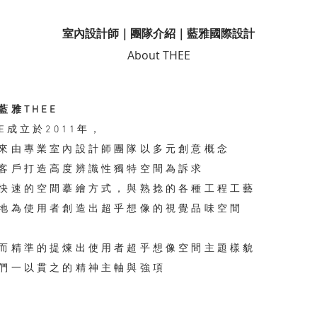
室內設計師｜團隊介紹｜藍雅國際設計
About THEE
藍雅THEE
HEE成立於2011年，
來由專業室內設計師團隊以多元創意概念
客戶打造高度辨識性獨特空間為訴求
快速的空間摹繪方式，與熟捻的各種工程工藝
準地為使用者創造出超乎想像的視覺品味空間
速而精準的提煉出使用者超乎想像空間主題樣貌
們一以貫之的精神主軸與強項