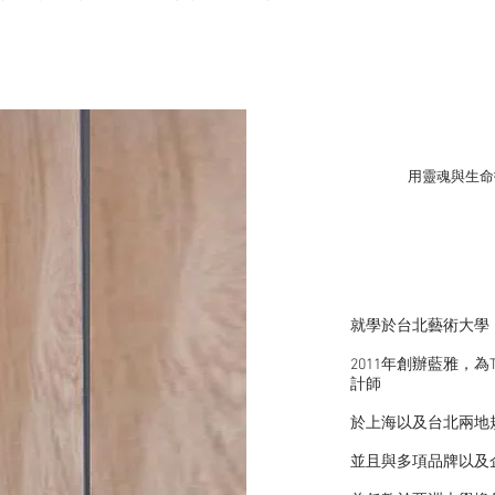
​用靈魂與生
就學於台北藝術大學
2011年創辦藍雅，為T
計師
於上海以及台北兩地
並且與多項品牌以及