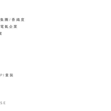
王集團/香織度
芝電氣企業
業
PI童裝
USE