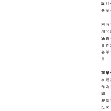
設計
奢華
同時
期間
涵蓋
合作
各單
目
商業
在規
作為
間
塑造
​以