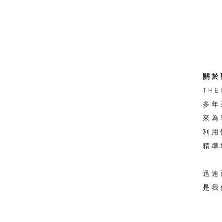
關於
​T
多年
來為
利用
​精
​迅
是我