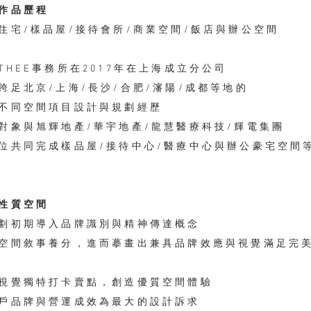
作品歷程
住宅/樣品屋/接待會所/商業空間/飯店與辦公空間
THEE事務所在2017年在上海成立分公司
跨足北京/上海/長沙/合肥/瀋陽/成都等地的
不同空間項目設計與規劃經歷
對象與旭輝地產/華宇地產/龍慧醫療科技/輝電集團
位共同完成樣品屋/接待中心/醫療中心與辦公豪宅空間
性質空間
劃初期導入品牌識別與精神傳達概念
空間敘事養分，進而摹畫出兼具品牌效應與視覺滿足完
視覺獨特打卡賣點，創造優質空間體驗
客戶品牌與營運成效為最大的設計訴求