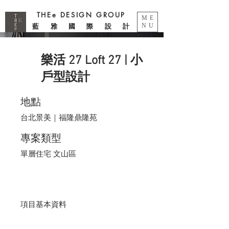
THEe DESIGN GROUP
ME
藍 雅 國 際 設 計
NU
樂活 27 Loft 27 | 小
戶型設計
地點
台北景美｜福隆鼎隆苑
專案類型
單層住宅 文山區
項目基本資料