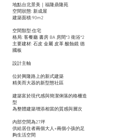
地點台北景美｜福隆鼎隆苑
空間狀態: 新成屋
​建築面積:90m2
空間類型:住宅
​格局: 客餐廳 書房 BA 房間*3 衛浴*2
主要建材: 石皮 金屬 皮革 酸蝕鏡 德
國板
設計主軸
位於興隆路上的新式建築
精美而大器的新型態社區
建築富於現代感與簡潔俐落的格柵造
型
為整體建築增添相當的質感與層次
內部空間為27坪
供給居住者兩個大人+兩個小孩的足
夠生活空間