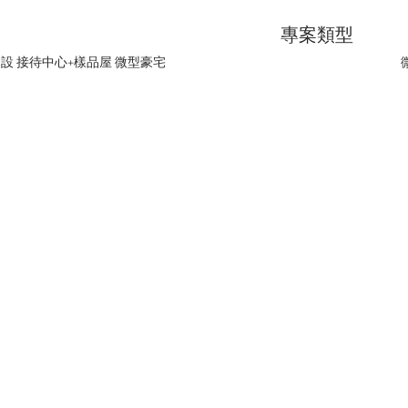
專案類型
建設 接待中心+樣品屋 微型豪宅