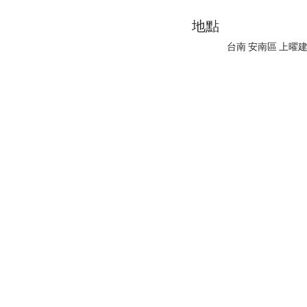
地點
台南 安南區 上曜