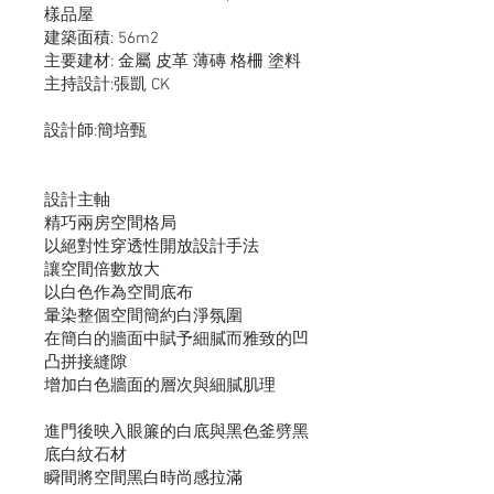
樣品屋
建築面積: 56m2
主要建材: 金屬 皮革 薄磚 格柵 塗料
主持設計:張凱 CK
設計師:簡培甄
​設計主軸
精巧兩房空間格局
以絕對性穿透性開放設計手法
讓空間倍數放大
以白色作為空間底布
暈染整個空間簡約白淨氛圍
在簡白的牆面中賦予細膩而雅致的凹
凸拼接縫隙
增加白色牆面的層次與細膩肌理
進門後映入眼簾的白底與黑色釜劈黑
底白紋石材
​瞬間將空間黑白時尚感拉滿