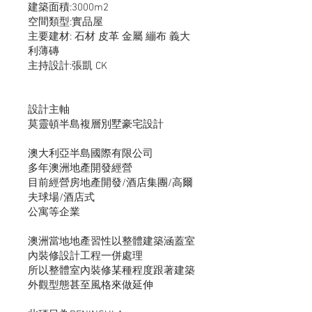
​建築面積:3000m2
空間類型:實品屋
主要建材: 石材 皮革 金屬 繃布 義大
利薄磚
主持設計:張凱 CK
設計主軸
​莫靈頓半島複層別墅豪宅設計
澳大利亞半島國際有限公司
多年澳洲地產開發經營
目前經營房地產開發/酒店集團/高爾
夫球場/酒店式
公寓等企業
​澳洲當地地產習性以整體建築涵蓋室
內裝修設計工程一併處理
所以整體室內裝修某種程度跟著建築
外觀型態甚至風格來做延伸